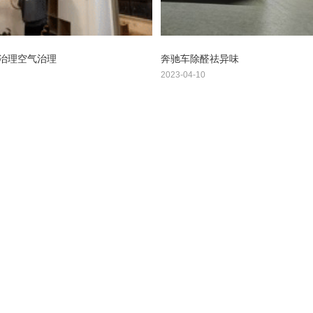
治理空气治理
奔驰车除醛祛异味
2023-04-10